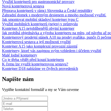
Využití kontejnerů pro gastronomické provozy
Nová kontejnerová sestava
Přeprava kontejnerů v rámci Slovenska a České republiky
Zahradní domek s moderným designem a mnoho možností využití.
Jak smontovat mobilní skladoví kontejner typu C
Využití mobilních kontejnerů (nejen) v průmyslu
Kontejner A15 nejoblíbenější obytní kontejner
Jak probíhá objednávka a výroba kontejneru na míru, od návrhu až p
Kontejnerový prodejní stánek A10 na prodej svařáku, punče či pečen
Kontejnerová sestava a její možnosti využití
Kontejner A15 jako komplexní provozní zázemí
Kontejnery, ktoré vás zaujmou svým vzhledem i účelem využití
Malé lodné kontajnery
Co je třeba vědět před koupí kontejneru
K čemu lze využít kontejnerovou sestavu?
Kontejner D18 nabízíme ve čtyřech provedeních
Napište nám
Vyplňte kontaktní formulář a my se Vám ozveme