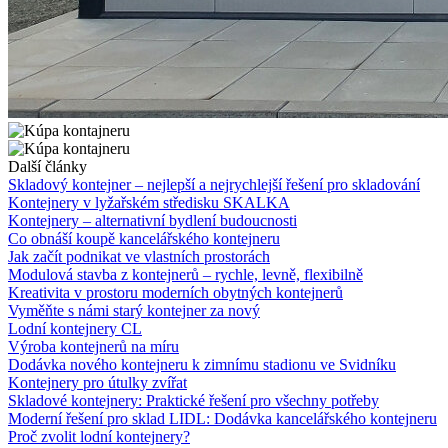
Další články
Skladový kontejner – nejlepší a nejrychlejší řešení pro skladování
Kontejnery v lyžařském středisku SKALKA
Kontejnery – alternativní bydlení budoucnosti
Co obnáší koupě kancelářského kontejneru
Jak začít podnikat ve vlastních prostorách
Modulová stavba z kontejnerů – rychle, levně, flexibilně
Kreativita v prostoru moderních obytných kontejnerů
Vyměňte s námi starý kontejner za nový
Lodní kontejnery CL
Výroba kontejnerů na míru
Dodávka nového kontejneru k zimnímu stadionu ve Svidníku
Kontejnery pro útulky zvířat
Skladové kontejnery: Praktické řešení pro všechny potřeby
Moderní řešení pro sklad LIDL: Dodávka kancelářského kontejneru
Proč zvolit lodní kontejnery?