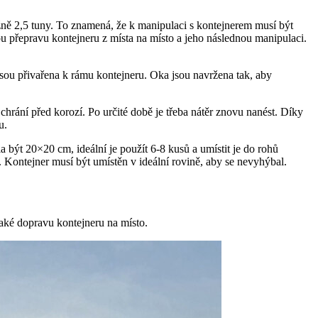
žně 2,5 tuny. To znamená, že k manipulaci s kontejnerem musí být
u přepravu kontejneru z místa na místo a jeho následnou manipulaci.
sou přivařena k rámu kontejneru. Oka jsou navržena tak, aby
rání před korozí. Po určité době je třeba nátěr znovu nanést. Díky
u.
 být 20×20 cm, ideální je použít 6-8 kusů a umístit je do rohů
í. Kontejner musí být umístěn v ideální rovině, aby se nevyhýbal.
aké dopravu kontejneru na místo.