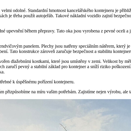
 velmi odolné. Standardní hmotnost kancelářského kontejneru je přibli
h je třeba použít autojeřáb. Takové nákladní vozidlo zajistí bezpečno
né upevnění během přepravy. Tato oka jsou vyrobena z pevné oceli a j
ndvičovým panelem. Plechy jsou natřeny speciálním nátěrem, který je ch
ní. Tato konstrukce zároveň zaručuje bezpečnost a stabilitu kontejner
vořen dlažebními kostkami, které jsou umístěny v zemi. Velikost by měla
ch zaručí pevný a stabilní základ pro kontejner a sníží riziko poškozen
ka.
třebné k úspěšnému pořízení kontejneru.
m přizpůsobíme na míru vašim potřebám. Zajistíme nejen výrobu, ale t