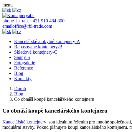
menu
phone_in_talk
+ 421 910 484 800
email
office@rbl-trade.com
Kancelářské a obytné kontejnery-A
Repasované kontejnery-B
Skladové kontejnery-C
Sauny-S
Fotogalerie
Reference
Blog
Kontakty
Domů
Blog
Co obnáší koupě kancelářského kontejneru
Co obnáší koupě kancelářského kontejneru
Kancelářské kontejnery
jsou ideálním řešením pro mnohé společnosti, 
modulární stavby. Pokud plánujete koupi kancelářského kontejneru, 