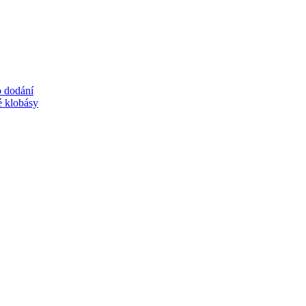
o dodání
é klobásy