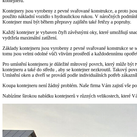
kontejneru.
Kontejnery jsou vyrobeny z pevné svařované konstrukce, a proto jsou
použito nákladní vozidlo s hydraulickou rukou. V náročných podmínkác
Kontejner musí být během přepravy zajištěn také řetězy a popruhy.
Každý kontejner je vybaven čtyři závěsnými oky, které umožňují snad
vydržela maximální zatížení.
Základy kontejneru jsou vyrobeny z pevné svařované konstrukce se se
tomu jsou velmi odolné vůči vlivům prostředí a každodennímu opotřebe
Pro umístění kontejneru je důležité mítrovný povrch, který může být t
kontejneru a také do středu , aby se kontejner nezkroutil. Takový povr
Umístění oken a dveří se provádí podle individuálních potřeb zákazní
Koupa kontejneru není žádný problém. Naše firma Vám zajistí vše po
Nabízíme širokou nabídku kontejnerů v různých velikostech, které Vá