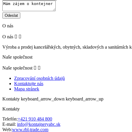
Odeslat
O nás
O nás


Výroba a prodej kancelářských, obytných, skladových a sanitárních k
Naše společnost
Naše společnost


Zpracování osobních údajů
Kontaktujte nás
Mapa stránek
Kontakty
keyboard_arrow_down
keyboard_arrow_up
Kontakty
Telefón:
+421 910 484 800
E-mail:
info@kontajneryabc.sk
Web:
www.rbl-trade.com